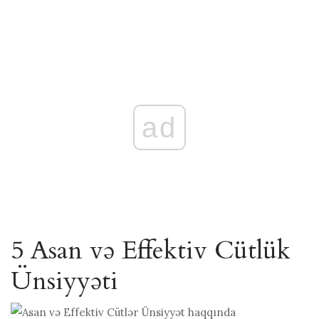
ad
5 Asan və Effektiv Cütlük
Ünsiyyəti