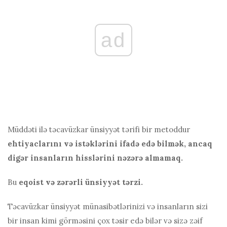
ad
Müddəti ilə təcavüzkar ünsiyyət tərifi bir metoddur
ehtiyaclarını və istəklərini ifadə edə bilmək, ancaq
digər insanların hisslərini nəzərə almamaq.
Bu
eqoist və zərərli ünsiyyət tərzi.
Təcavüzkar ünsiyyət münasibətlərinizi və insanların sizi
bir insan kimi görməsini çox təsir edə bilər və sizə zəif