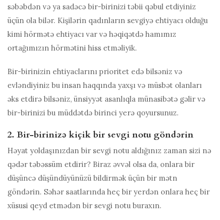
səbəbdən və ya sadəcə bir-birinizi təbii qəbul etdiyiniz
üçün ola bilər. Kişilərin qadınların sevgiyə ehtiyacı olduğu
kimi hörmətə ehtiyacı var və həqiqətdə hamımız
ortağımızın hörmətini hiss etməliyik.
Bir-birinizin ehtiyaclarını prioritet edə bilsəniz və
evləndiyiniz bu insan haqqında yaxşı və müsbət olanları
əks etdirə bilsəniz, ünsiyyət asanlıqla münasibətə gəlir və
bir-birinizi bu müddətdə birinci yerə qoyursunuz.
2. Bir-birinizə kiçik bir sevgi notu göndərin
Həyat yoldaşınızdan bir sevgi notu aldığınız zaman sizi nə
qədər təbəssüm etdirir? Biraz əvvəl olsa da, onlara bir
düşüncə düşündüyünüzü bildirmək üçün bir mətn
göndərin. Səhər saatlarında heç bir yerdən onlara heç bir
xüsusi qeyd etmədən bir sevgi notu buraxın.