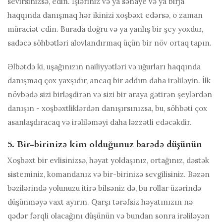
sevirsinizsə, edin. İşləriniz və ya sənaye və ya birja
haqqında danışmaq hər ikinizi xoşbəxt edərsə, o zaman
müraciət edin. Burada doğru və ya yanlış bir şey yoxdur,
sadəcə söhbətləri alovlandırmaq üçün bir növ ortaq tapın.
Əlbətdə ki, uşağınızın nailiyyətləri və uğurları haqqında
danışmaq çox yaxşıdır, ancaq bir addım daha irəliləyin. İlk
növbədə sizi birləşdirən və sizi bir araya gətirən şeylərdən
danışın - xoşbəxtliklərdən danışırsınızsa, bu, söhbəti çox
asanlaşdıracaq və irəliləməyi daha ləzzətli edəcəkdir.
5. Bir-birinizə kim olduğunuz barədə düşünün
Xoşbəxt bir evlisinizsə, həyat yoldaşınız, ortağınız, dəstək
sisteminiz, komandanız və bir-birinizə sevgilisiniz. Bəzən
bəzilərində yolunuzu itirə bilsəniz də, bu rollar üzərində
düşünməyə vaxt ayırın. Qarşı tərəfsiz həyatınızın nə
qədər fərqli olacağını düşünün və bundan sonra irəliləyən