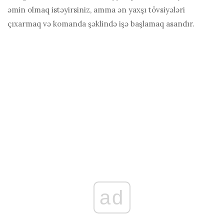
əmin olmaq istəyirsiniz, amma ən yaxşı tövsiyələri
çıxarmaq və komanda şəklində işə başlamaq asandır.
ad