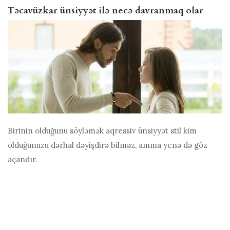
Təcavüzkar ünsiyyət ilə necə davranmaq olar
Birinin olduğunu söyləmək
aqressiv ünsiyyət
stil kim
olduğunuzu dərhal dəyişdirə bilməz, amma yenə də göz
açandır.