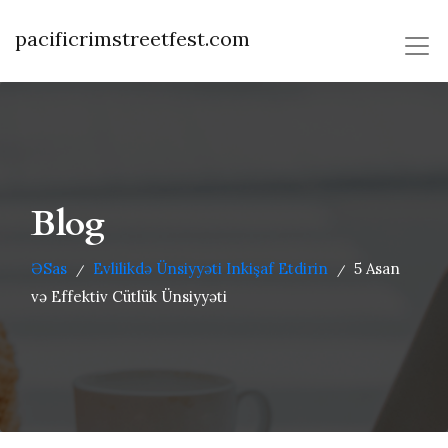
pacificrimstreetfest.com
Blog
ƏSas
Evlilikdə Ünsiyyəti Inkişaf Etdirin
5 Asan
/
/
və Effektiv Cütlük Ünsiyyəti