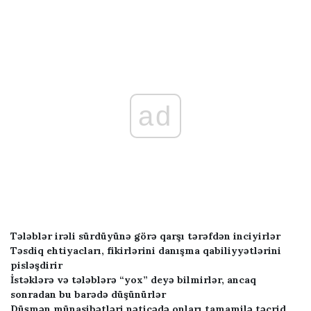
ad
Tələblər irəli sürdüyünə görə qarşı tərəfdən inciyirlər
Təsdiq ehtiyacları, fikirlərini danışma qabiliyyətlərini
pisləşdirir
İstəklərə və tələblərə “yox” deyə bilmirlər, ancaq
sonradan bu barədə düşünürlər
Düşmən münasibətləri nəticədə onları tamamilə təcrid