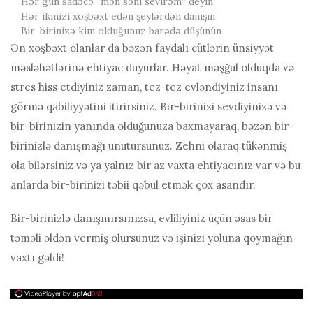
Hər gün sadəcə “mən səni sevirəm” deyin
Hər ikinizi xoşbəxt edən şeylərdən danışın
Bir-birinizə kim olduğunuz barədə düşünün
Ən xoşbəxt olanlar da bəzən faydalı cütlərin ünsiyyət
məsləhətlərinə ehtiyac duyurlar. Həyat məşğul olduqda və
stres hiss etdiyiniz zaman, tez-tez evləndiyiniz insanı
görmə qabiliyyətini itirirsiniz. Bir-birinizi sevdiyinizə və
bir-birinizin yanında olduğunuza baxmayaraq, bəzən bir-
birinizlə danışmağı unutursunuz. Zehni olaraq tükənmiş
ola bilərsiniz və ya yalnız bir az vaxta ehtiyacınız var və bu
anlarda bir-birinizi təbii qəbul etmək çox asandır.
Bir-birinizlə danışmırsınızsa, evliliyiniz üçün əsas bir
təməli əldən vermiş olursunuz və işinizi yoluna qoymağın
vaxtı gəldi!