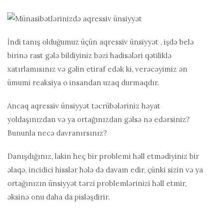
İndi tanış olduğumuz üçün
aqressiv ünsiyyət
, işdə belə
birinə rast gələ bildiyiniz bəzi hadisələri qətiliklə
xatırlamısınız və gəlin etiraf edək ki, verəcəyimiz ən
ümumi reaksiya o insandan uzaq durmaqdır.
Ancaq aqressiv ünsiyyət təcrübələriniz həyat
yoldaşınızdan və ya ortağınızdan gəlsə nə edərsiniz?
Bununla necə davranırsınız?
Danışdığınız, lakin heç bir problemi həll etmədiyiniz bir
əlaqə, incidici hisslər hələ də davam edir, çünki sizin və ya
ortağınızın ünsiyyət tərzi problemlərinizi həll etmir,
əksinə onu daha da pisləşdirir.