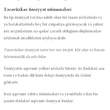
Təcavüzkar ünsiyyət nümunələri
Bu tip ünsiyyət tərzinə sahib olan bir insan sözlərində və
ya hərəkətlərində heç bir empatiya görməyəcək və yalnız
söz seçimlərinin nə qədər zərərli olduğunu düşünmədən
söyləmək istədiklərini söyləyəcəkdir.
Təcavüzkar ünsiyyət tərzi
tez-tez inciyir, küt olur və bəzən
hörmətsizlik də edə bilər.
Ünsiyyətin aqressiv yolları sözlərlə bitmir; üz ifadələri, səs
tonu və bədən dili kimi dolayı ünsiyyətdə də özünü
göstərir.
Bəzi aqressiv rabitə nümunələri və ya istifadə edən bir
şəxsin ifadələri
aqressiv ünsiyyət
bunlar: