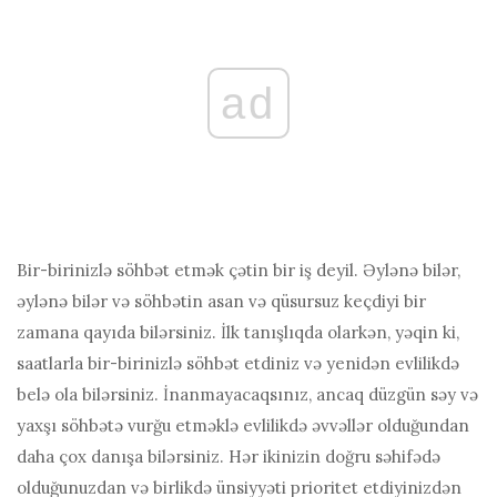
ad
Bir-birinizlə söhbət etmək çətin bir iş deyil. Əylənə bilər,
əylənə bilər və söhbətin asan və qüsursuz keçdiyi bir
zamana qayıda bilərsiniz. İlk tanışlıqda olarkən, yəqin ki,
saatlarla bir-birinizlə söhbət etdiniz və yenidən evlilikdə
belə ola bilərsiniz. İnanmayacaqsınız, ancaq düzgün səy və
yaxşı söhbətə vurğu etməklə evlilikdə əvvəllər olduğundan
daha çox danışa bilərsiniz. Hər ikinizin doğru səhifədə
olduğunuzdan və birlikdə ünsiyyəti prioritet etdiyinizdən