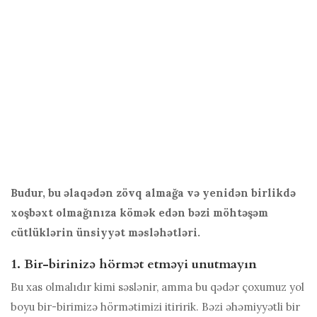
Budur, bu əlaqədən zövq almağa və yenidən birlikdə
xoşbəxt olmağınıza kömək edən bəzi möhtəşəm
cütlüklərin ünsiyyət məsləhətləri.
1. Bir-birinizə hörmət etməyi unutmayın
Bu xas olmalıdır kimi səslənir, amma bu qədər çoxumuz yol
boyu bir-birimizə hörmətimizi itiririk. Bəzi əhəmiyyətli bir