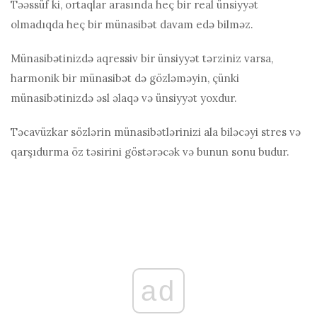
Təəssüf ki, ortaqlar arasında heç bir real ünsiyyət
olmadıqda heç bir münasibət davam edə bilməz.
Münasibətinizdə aqressiv bir ünsiyyət tərziniz varsa,
harmonik bir münasibət də gözləməyin, çünki
münasibətinizdə əsl əlaqə və ünsiyyət yoxdur.
Təcavüzkar sözlərin münasibətlərinizi ala biləcəyi stres və
qarşıdurma öz təsirini göstərəcək və bunun sonu budur.
ad