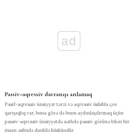
ad
Passiv-aqressiv davranışı anlamaq
Pasif-aqressiv ünsiyyət tərzi və aqressiv üslubla çox
qarışıqlıq var, buna görə də bunu aydınlaşdırmaq üçün
passiv-aqressiv ünsiyyətdə səthdə passiv görünə bilən bir
insan əslində daxildə küskündür.