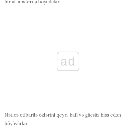
bir atmosferdə böyüdülər.
ad
Nəticə etibarilə özlərini qeyri-kafi və gücsüz hiss edən
böyüyürlər.