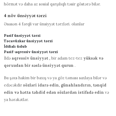
hörmət və daha az sosial qarşılıqlı təsir göstərə bilər.
4 növ ünsiyyət tərzi
Əsasən 4 fərqli var
ünsiyyət tərzləri.
olanlar
Pasif ünsiyyət tərzi
Təcavüzkar ünsiyyət tərzi
İddialı üslub
Pasif-aqressiv ünsiyyət tərzi
İldə
aqressiv ünsiyyət
,
bir adam tez-tez
yüksək və
qorxudan bir səslə ünsiyyət qurun
.
Bu şəxs hakim bir baxış və ya göz təması saxlaya bilər və
edəcəkdir
sözləri idarə edin, günahlandırın, tənqid
edin və hətta təhdid edən sözlərdən istifadə edin
və
ya hərəkətlər.