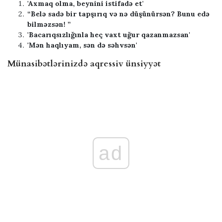
'Axmaq olma, beynini istifadə et'
“Belə sadə bir tapşırıq və nə düşünürsən? Bunu edə
bilməzsən! ”
'Bacarıqsızlığınla heç vaxt uğur qazanmazsan'
'Mən haqlıyam, sən də səhvsən'
Münasibətlərinizdə aqressiv ünsiyyət
ad