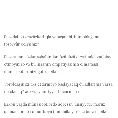
Sizə daim təcavüzkarlıqla yanaşan birinin olduğunu
təsəvvür edirsiniz?
Sizə atılan sözlər səbəbindən özünüzü qeyri-adekvat hiss
etməyinizə və bu insanın empatiyasının olmaması
münasibətlərinizi gətirə bilər.
Tərəfdaşınızı əks etdirməyə başlayacaq övladlarınız varsa
nə olacaq?
aqressiv ünsiyyət
bacarıqlar?
Erkən yaşda münasibətlərdə aqressiv ünsiyyətə məruz
qalmaq, onları ömür boyu tamamilə yara izi buraxa bilər.