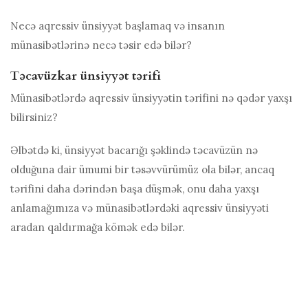
Necə
aqressiv ünsiyyət
başlamaq və insanın
münasibətlərinə necə təsir edə bilər?
Təcavüzkar ünsiyyət tərifi
Münasibətlərdə aqressiv ünsiyyətin tərifini nə qədər yaxşı
bilirsiniz?
Əlbətdə ki, ünsiyyət bacarığı şəklində təcavüzün nə
olduğuna dair ümumi bir təsəvvürümüz ola bilər, ancaq
tərifini daha dərindən başa düşmək, onu daha yaxşı
anlamağımıza və münasibətlərdəki aqressiv ünsiyyəti
aradan qaldırmağa kömək edə bilər.