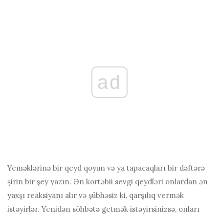
ad
Yeməklərinə bir qeyd qoyun və ya tapacaqları bir dəftərə
şirin bir şey yazın. Ən kortəbii sevgi qeydləri onlardan ən
yaxşı reaksiyanı alır və şübhəsiz ki, qarşılıq vermək
istəyirlər. Yenidən söhbətə getmək istəyirsinizsə, onları