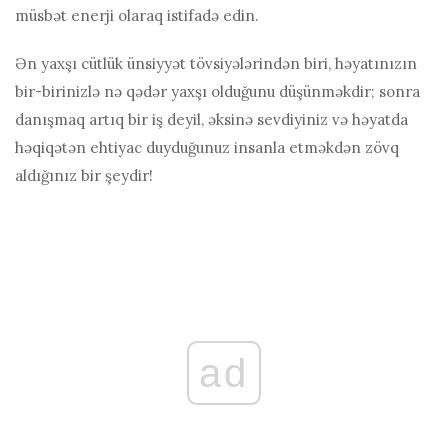
müsbət enerji olaraq istifadə edin.
Ən yaxşı cütlük ünsiyyət tövsiyələrindən biri, həyatınızın
bir-birinizlə nə qədər yaxşı olduğunu düşünməkdir; sonra
danışmaq artıq bir iş deyil, əksinə sevdiyiniz və həyatda
həqiqətən ehtiyac duyduğunuz insanla etməkdən zövq
aldığınız bir şeydir!
ad