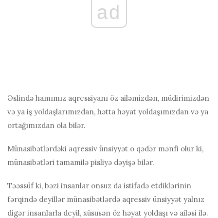
ad
Əslində hamımız aqressiyanı öz ailəmizdən, müdirimizdən
və ya iş yoldaşlarımızdan, hətta həyat yoldaşımızdan və ya
ortağımızdan ola bilər.
Münasibətlərdəki aqressiv ünsiyyət o qədər mənfi olur ki,
münasibətləri tamamilə pisliyə dəyişə bilər.
Təəssüf ki, bəzi insanlar onsuz da istifadə etdiklərinin
fərqində deyillər
münasibətlərdə aqressiv ünsiyyət
yalnız
digər insanlarla deyil, xüsusən öz həyat yoldaşı və ailəsi ilə.