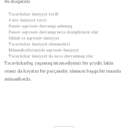
Bu məqalədə
Təcavüzkar ünsiyyət tərifi
4 növ ünsiyyət tərzi
Passiv-aqressiv davranışı anlamaq
Passiv-aqressiv davranışı necə dəyişdirmək olar
İddialı və aqressiv ünsiyyət
Təcavüzkar ünsiyyət nümunələri
Münasibətlərinizdə aqressiv ünsiyyət
Təcavüzkar ünsiyyət ilə necə davranmaq olar
Təcavüzkarlıq, yaşamaq istəmədiyimiz bir şeydir, lakin
onsuz da həyatın bir parçasıdır, xüsusən başqa bir insanla
münasibətdə.