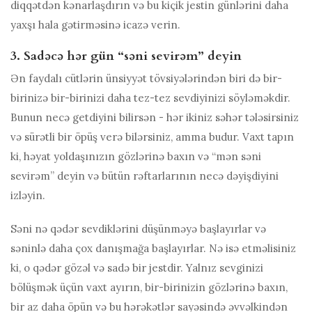
diqqətdən kənarlaşdırın və bu kiçik jestin günlərini daha
yaxşı hala gətirməsinə icazə verin.
3. Sadəcə hər gün “səni sevirəm” deyin
Ən faydalı cütlərin ünsiyyət tövsiyələrindən biri də bir-
birinizə bir-birinizi daha tez-tez sevdiyinizi söyləməkdir.
Bunun necə getdiyini bilirsən - hər ikiniz səhər tələsirsiniz
və sürətli bir öpüş verə bilərsiniz, amma budur. Vaxt tapın
ki, həyat yoldaşınızın gözlərinə baxın və “mən səni
sevirəm” deyin və bütün rəftarlarının necə dəyişdiyini
izləyin.
Səni nə qədər sevdiklərini düşünməyə başlayırlar və
səninlə daha çox danışmağa başlayırlar. Nə isə etməlisiniz
ki, o qədər gözəl və sadə bir jestdir. Yalnız sevginizi
bölüşmək üçün vaxt ayırın, bir-birinizin gözlərinə baxın,
bir az daha öpün və bu hərəkətlər sayəsində əvvəlkindən