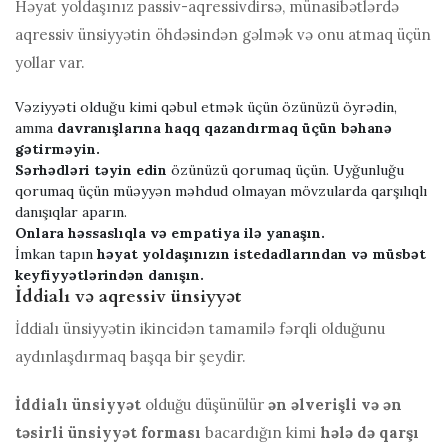
Həyat yoldaşınız passiv-aqressivdirsə, münasibətlərdə
aqressiv ünsiyyətin öhdəsindən gəlmək və onu atmaq üçün
yollar var.
Vəziyyəti olduğu kimi qəbul etmək üçün özünüzü öyrədin,
amma
davranışlarına haqq qazandırmaq üçün bəhanə
gətirməyin.
Sərhədləri təyin edin
özünüzü qorumaq üçün. Uyğunluğu
qorumaq üçün müəyyən məhdud olmayan mövzularda qarşılıqlı
danışıqlar aparın.
Onlara həssaslıqla və empatiya ilə yanaşın.
İmkan tapın
həyat yoldaşınızın istedadlarından və müsbət
keyfiyyətlərindən danışın.
İddialı və aqressiv ünsiyyət
İddialı ünsiyyətin ikincidən tamamilə fərqli olduğunu
aydınlaşdırmaq başqa bir şeydir.
İddialı ünsiyyət
olduğu düşünülür
ən əlverişli və ən
təsirli ünsiyyət forması
bacardığın kimi
hələ də qarşı