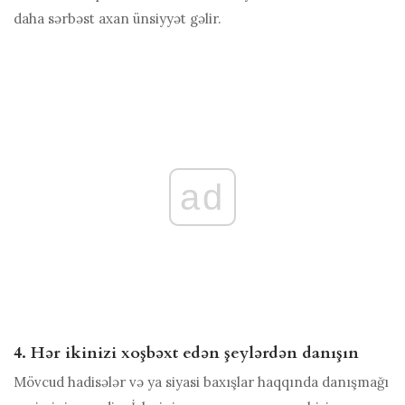
daha sərbəst axan ünsiyyət gəlir.
ad
4. Hər ikinizi xoşbəxt edən şeylərdən danışın
Mövcud hadisələr və ya siyasi baxışlar haqqında danışmağı