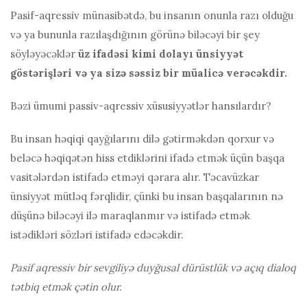
Pasif-aqressiv münasibətdə, bu insanın onunla razı olduğu
və ya bununla razılaşdığının görünə biləcəyi bir şey
söyləyəcəklər
üz ifadəsi kimi dolayı ünsiyyət
göstərişləri və ya sizə səssiz bir müalicə verəcəkdir.
Bəzi ümumi passiv-aqressiv xüsusiyyətlər hansılardır?
Bu insan həqiqi qayğılarını dilə gətirməkdən qorxur və
beləcə həqiqətən hiss etdiklərini ifadə etmək üçün başqa
vasitələrdən istifadə etməyi qərara alır.
Təcavüzkar
ünsiyyət mütləq fərqlidir, çünki bu insan başqalarının nə
düşünə biləcəyi ilə maraqlanmır və istifadə etmək
istədikləri sözləri istifadə edəcəkdir.
Pasif aqressiv bir sevgiliyə duyğusal dürüstlük və açıq dialoq
tətbiq etmək çətin olur.