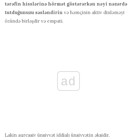
tərəfin hisslərinə hörmət göstərərkən nəyi nəzərdə
tutduğunuzu səsləndirin
və həmçinin
aktiv dinləməyi
özündə birləşdir
və empati.
ad
Lakin aqressiv ünsiyyət iddialı ünsiyyətin əksidir.