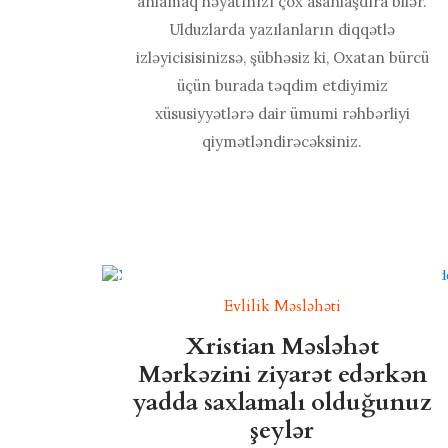
anlamaq həyatınızı çox asanlaşdıra bilər.
Ulduzlarda yazılanların diqqətlə
izləyicisisinizsə, şübhəsiz ki, Oxatan bürcü
üçün burada təqdim etdiyimiz
xüsusiyyətlərə dair ümumi rəhbərliyi
qiymətləndirəcəksiniz.
Evlilik Məsləhəti
Xristian Məsləhət
Mərkəzini ziyarət edərkən
yadda saxlamalı olduğunuz
şeylər