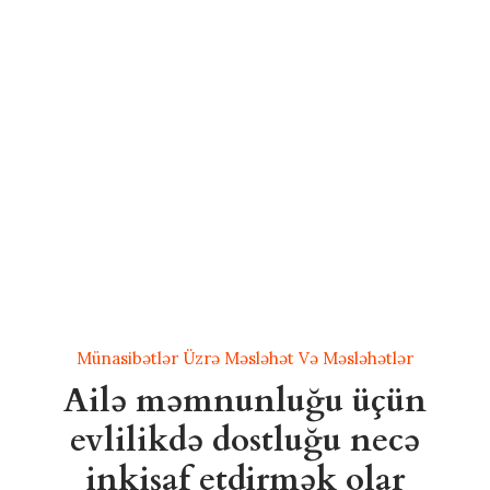
Münasibətlər Üzrə Məsləhət Və Məsləhətlər
Ailə məmnunluğu üçün
evlilikdə dostluğu necə
inkişaf etdirmək olar