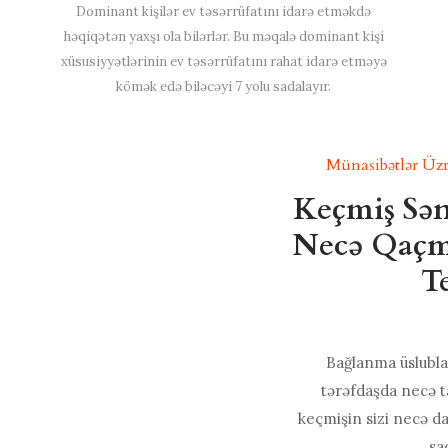
Dominant kişilər ev təsərrüfatını idarə etməkdə
həqiqətən yaxşı ola bilərlər. Bu məqalə dominant kişi
xüsusiyyətlərinin ev təsərrüfatını rahat idarə etməyə
kömək edə biləcəyi 7 yolu sadalayır.
Münasibətlər Üzr
Keçmiş Sə
Necə Qaçma
T
Bağlanma üslubla
tərəfdaşda necə t
keçmişin sizi necə d
sa