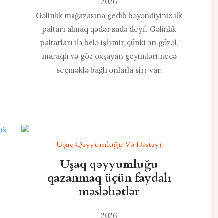
2026
Gəlinlik mağazasına gedib bəyəndiyiniz ilk
paltarı almaq qədər sadə deyil. Gəlinlik
paltarları ilə belə işləmir, çünki ən gözəl,
maraqlı və göz oxşayan geyimləri necə
seçməklə bağlı onlarla sirr var.
Uşaq Qəyyumluğu Və Dəstəyi
Uşaq qəyyumluğu
qazanmaq üçün faydalı
məsləhətlər
2026