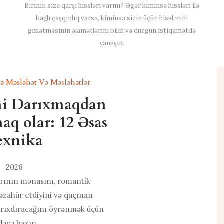
Birinin sizə qarşı hissləri varmı? Əgər kiminsə hissləri ilə
bağlı çaşqınlıq varsa, kiminsə sizin üçün hisslərini
gizlətməsinin əlamətlərini bilin və düzgün istiqamətdə
yanaşın.
ə Məsləhət Və Məsləhətlər
ni Darıxmaqdan
q olar: 12 Əsas
exnika
2026
rının mənasını, romantik
əzahür etdiyini və qaçınan
arıxdıracağını öyrənmək üçün
dəcə baxın.