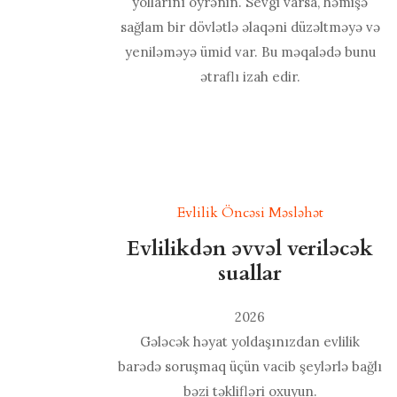
yollarını öyrənin. Sevgi varsa, həmişə
sağlam bir dövlətlə əlaqəni düzəltməyə və
yeniləməyə ümid var. Bu məqalədə bunu
ətraflı izah edir.
Evlilik Öncəsi Məsləhət
Evlilikdən əvvəl veriləcək
suallar
2026
Gələcək həyat yoldaşınızdan evlilik
barədə soruşmaq üçün vacib şeylərlə bağlı
bəzi təklifləri oxuyun.