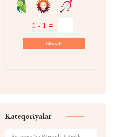
BilməK
Kateqoriyalar
Boşanma Və Barışıqla Kömək