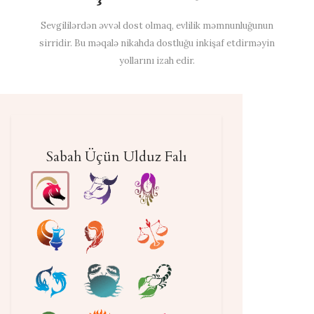
Sevgililərdən əvvəl dost olmaq, evlilik məmnunluğunun
sirridir. Bu məqalə nikahda dostluğu inkişaf etdirməyin
yollarını izah edir.
Sabah Üçün Ulduz Falı