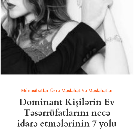
Münasibətlər Üzrə Məsləhət Və Məsləhətlər
Dominant Kişilərin Ev
Təsərrüfatlarını necə
idarə etmələrinin 7 yolu