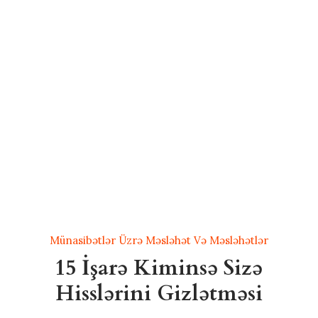
Münasibətlər Üzrə Məsləhət Və Məsləhətlər
15 İşarə Kiminsə Sizə
Hisslərini Gizlətməsi