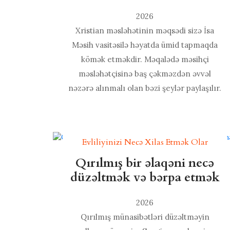
2026
Xristian məsləhətinin məqsədi sizə İsa
Məsih vasitəsilə həyatda ümid tapmaqda
kömək etməkdir. Məqalədə məsihçi
məsləhətçisinə baş çəkməzdən əvvəl
nəzərə alınmalı olan bəzi şeylər paylaşılır.
Evliliyinizi Necə Xilas Etmək Olar
Qırılmış bir əlaqəni necə
düzəltmək və bərpa etmək
2026
Qırılmış münasibətləri düzəltməyin