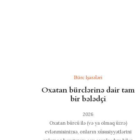
Bürc Işarələri
Oxatan bürclərinə dair tam
bir bələdçi
2026
Oxatan bürcü ilə (və ya olmaq üzrə)
evlənmisinizsə, onların xüsusiyyətlərini