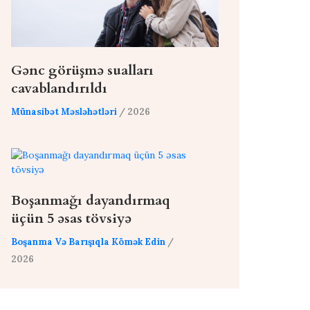
Gənc görüşmə sualları
cavablandırıldı
Münasibət Məsləhətləri
/ 2026
Boşanmağı dayandırmaq
üçün 5 əsas tövsiyə
Boşanma Və Barışıqla Kömək Edin
/
2026