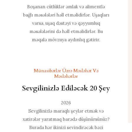
Boşanan cütlüklər əmlak və alimentlə
bağlı məsələləri həll etməlidirlər. Uşaqları
varsa, uşaq dəstəyi və qəyyumluq
məsələlərini də həll etməlidirlər. Bu
məqalə mövzuya aydınlıq gətirir.
Münasibətlər Üzrə Məsləhət Və
Məsləhətlər
Sevgilinizlə Ediləcək 20 Şey
2026
Sevgilinizlə maraqlı şeylər etmək və
xatirələr yaratmaq barədə düşünürsünüz?
Burada hər ikinizi sevindirəcək bəzi