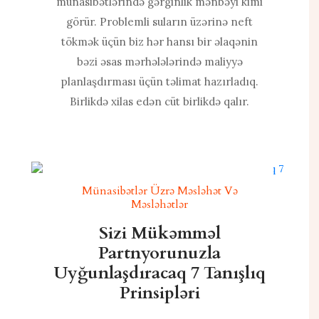
münasibətlərində gərginlik mənbəyi kimi
görür. Problemli suların üzərinə neft
tökmək üçün biz hər hansı bir əlaqənin
bəzi əsas mərhələlərində maliyyə
planlaşdırması üçün təlimat hazırladıq.
Birlikdə xilas edən cüt birlikdə qalır.
Münasibətlər Üzrə Məsləhət Və
Məsləhətlər
Sizi Mükəmməl
Partnyorunuzla
Uyğunlaşdıracaq 7 Tanışlıq
Prinsipləri