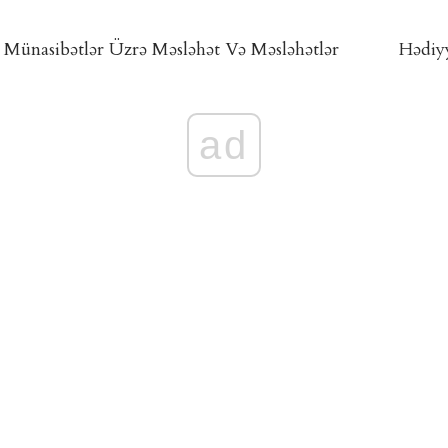
Münasibətlər Üzrə Məsləhət Və Məsləhətlər
Hədiyy
ad