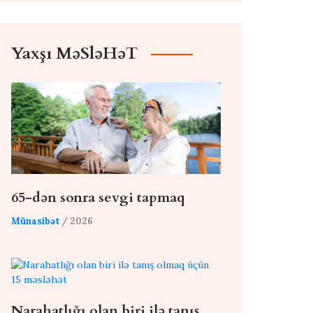
Yaxşı MəSləHəT
65-dən sonra sevgi tapmaq
Münasibət
/ 2026
Narahatlığı olan biri ilə tanış