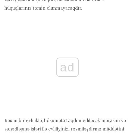
hüquqlarınız təmin olunmayacaqdır.
ad
Rəsmi bir evliliklə, hökumətə təqdim ediləcək mərasim və
sənədləşmə işləri ilə evliliyinizi rəsmiləşdirmə müddətini