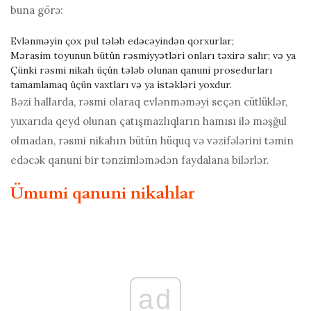
buna görə:
Evlənməyin çox pul tələb edəcəyindən qorxurlar;
Mərasim toyunun bütün rəsmiyyətləri onları təxirə salır; və ya
Çünki rəsmi nikah üçün tələb olunan qanuni prosedurları
tamamlamaq üçün vaxtları və ya istəkləri yoxdur.
Bəzi hallarda, rəsmi olaraq evlənməməyi seçən cütlüklər,
yuxarıda qeyd olunan çatışmazlıqların hamısı ilə məşğul
olmadan, rəsmi nikahın bütün hüquq və vəzifələrini təmin
edəcək qanuni bir tənzimləmədən faydalana bilərlər.
Ümumi qanuni nikahlar
ad