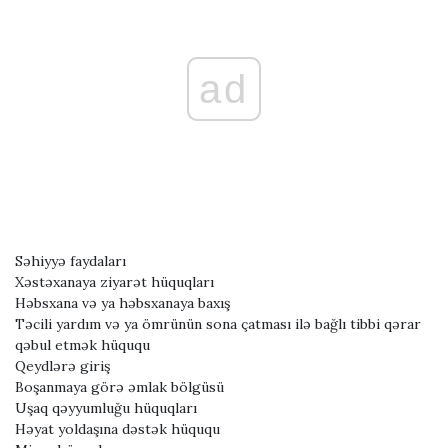
ad
Səhiyyə faydaları
Xəstəxanaya ziyarət hüquqları
Həbsxana və ya həbsxanaya baxış
Təcili yardım və ya ömrünün sona çatması ilə bağlı tibbi qərar
qəbul etmək hüququ
Qeydlərə giriş
Boşanmaya görə əmlak bölgüsü
Uşaq qəyyumluğu hüquqları
Həyat yoldaşına dəstək hüququ