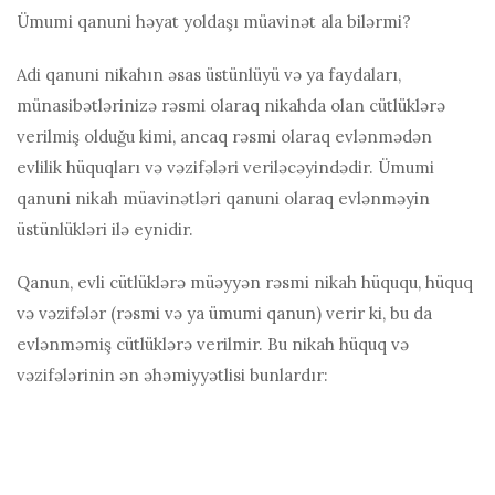
Ümumi qanuni həyat yoldaşı müavinət ala bilərmi?
Adi qanuni nikahın əsas üstünlüyü və ya faydaları,
münasibətlərinizə rəsmi olaraq nikahda olan cütlüklərə
verilmiş olduğu kimi, ancaq rəsmi olaraq evlənmədən
evlilik hüquqları və vəzifələri veriləcəyindədir. Ümumi
qanuni nikah müavinətləri qanuni olaraq evlənməyin
üstünlükləri ilə eynidir.
Qanun, evli cütlüklərə müəyyən rəsmi nikah hüququ, hüquq
və vəzifələr (rəsmi və ya ümumi qanun) verir ki, bu da
evlənməmiş cütlüklərə verilmir. Bu nikah hüquq və
vəzifələrinin ən əhəmiyyətlisi bunlardır: