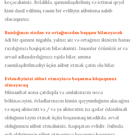
keçəcəksiniz. Beləliklə, qanuniləşdirilmiş və ictimai qeyd
kimi daxil edilmiş rəsmi bir evliliyin sübutuna sahib
olacaqsınız.
Razılığınızı sizdən və ortağınızdan başqası bilməyəcək
Adi bir qanuni nigahla, yalnız siz və ortağınız ikinizin hansı
razılığınızı həqiqətən biləcəksiniz. İnsanlar özünüzü ər və
arvad adlandırdığınızı eşidə bilər, amma
rəsmiləşdirilmədiyi üçün sübut etmək çətin ola bilər.
Evləndiyinizi sübut etməyincə boşanma hüququnuz
olmayacaq
Münasibət sona çatdıqda və əmlakınızın necə
bölünəcəyini, övladlarınızın kimin qəyyumluğunu alacağını
və uşaq alimenti və / və ya alimentin nə qədər ödənilməli
olduğunu təyin etmək üçün boşanmaq istədikdə, əvvəl
olduğunuzu sübut etməlisiniz. həqiqətən evlidir. Əslində,
evli olduğunuzu sübut etməyincə boşanma haqqınız