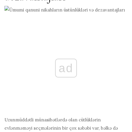
ad
Uzunmüddətli münasibətlərdə olan cütlüklərin
evlənməməyi seçmələrinin bir çox səbəbi var, bəlkə də