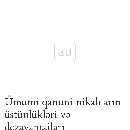
ad
Ümumi qanuni nikahların
üstünlükləri və
dezavantajları