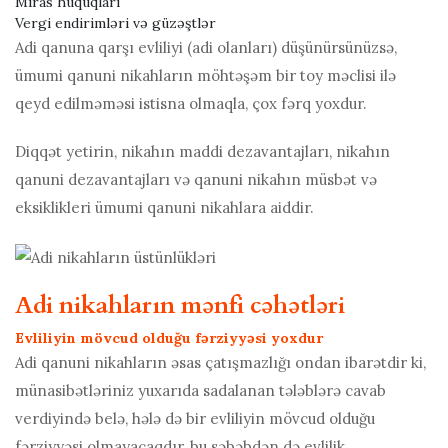
Miras hüquqları
Vergi endirimləri və güzəştlər
Adi qanuna qarşı evliliyi (adi olanları) düşünürsünüzsə,
ümumi qanuni nikahların möhtəşəm bir toy məclisi ilə
qeyd edilməməsi istisna olmaqla, çox fərq yoxdur.
Diqqət yetirin, nikahın maddi dezavantajları, nikahın
qanuni dezavantajları və qanuni nikahın müsbət və
eksiklikleri ümumi qanuni nikahlara aiddir.
Adi nikahların mənfi cəhətləri
Evliliyin mövcud olduğu fərziyyəsi yoxdur
Adi qanuni nikahların əsas çatışmazlığı ondan ibarətdir ki,
münasibətləriniz yuxarıda sadalanan tələblərə cavab
verdiyində belə, hələ də bir evliliyin mövcud olduğu
fərziyyəsi olmayacaqdır, bu səbəbdən də evlilik