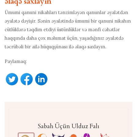
əlaqə saxlayın
Ümumi qanuni nikahları tənzimləyən qanunlar əyalətdən
əyalətə dəyişir. Sənin əyalətində ümumi bir qanuni nikahın
cütlüklərə təqdim etdiyi üstünlüklər və mənfi cəhətlər
haqqında daha çox məlumat üçün, yaşadığınız əyalətdə
təcrübəli bir ailə hüquqşünası ilə əlaqə saxlayın.
Paylamaq:
Sabah Üçün Ulduz Falı