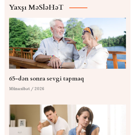
Yaxşı MəSləHəT
65-dən sonra sevgi tapmaq
Münasibət
/ 2026