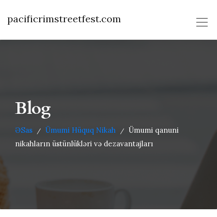
pacificrimstreetfest.com
Blog
ƏSas
Ümumi Hüquq Nikah
Ümumi qanuni
/
/
nikahların üstünlükləri və dezavantajları