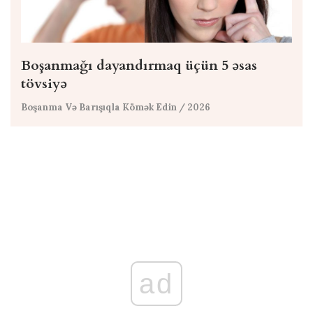
Boşanmağı dayandırmaq üçün 5 əsas
tövsiyə
Boşanma Və Barışıqla Kömək Edin
/ 2026
ad