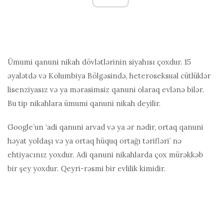
Ümumi qanuni nikah dövlətlərinin siyahısı çoxdur. 15
əyalətdə və Kolumbiya Bölgəsində, heteroseksual cütlüklər
lisenziyasız və ya mərasimsiz qanuni olaraq evlənə bilər.
Bu tip nikahlara ümumi qanuni nikah deyilir.
Google’un ‘adi qanuni arvad və ya ər nədir, ortaq qanuni
həyat yoldaşı və ya ortaq hüquq ortağı tərifləri’ nə
ehtiyacınız yoxdur. Adi qanuni nikahlarda çox mürəkkəb
bir şey yoxdur. Qeyri-rəsmi bir evlilik kimidir.