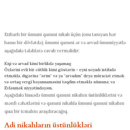
Etibarlı bir ümumi qanuni nikah üçün (onu tanıyan hər
hansı bir dövlətdə), ümumi qanuni ər və arvad ümumiyyətlə
aşağıdakı tələblərə cavab verməlidir:
Kişi və arvad kimi birlikdə yaşamaq;
Özlərini evli bir cütlük kimi göstərin - eyni soyadı istifadə
etməklə, digərinə “ərim” və ya “arvadım” deyə müraciət etmək
və ortaq vergi bəyannaməsini təqdim etməklə nümunə; və
Evlənmək niyyətindəyəm.
Aşağıdakı hissədə ümumi qanuni nikahın üstünlüklərini və
mənfi cəhətlərini və qanuni nikahla ümumi qanuni nikahın
qısa bir icmalını araşdıracağıq.
Adi nikahların üstünlükləri