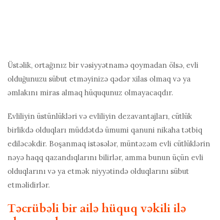
Üstəlik, ortağınız bir vəsiyyətnamə qoymadan ölsə, evli
olduğunuzu sübut etməyinizə qədər xilas olmaq və ya
əmlakını miras almaq hüququnuz olmayacaqdır.
Evliliyin üstünlükləri və evliliyin dezavantajları, cütlük
birlikdə olduqları müddətdə ümumi qanuni nikaha tətbiq
ediləcəkdir. Boşanmaq istəsələr, müntəzəm evli cütlüklərin
nəyə haqq qazandıqlarını bilirlər, amma bunun üçün evli
olduqlarını və ya etmək niyyətində olduqlarını sübut
etməlidirlər.
Təcrübəli bir ailə hüquq vəkili ilə