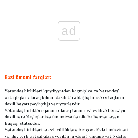
ad
Bəzi ümumi fərqlər:
Vətəndaş birlikləri 'qeydiyyatdan keçmiş' və ya 'vətəndaş'
ortaqlıqlar olaraq bilinir, daxili tərəfdaşlıqlar isə ortaqların
daxili həyatı paylaşdığı vəziyyətlərdir.
Vətəndaş birlikləri qanuni olaraq tanınır və evliliyə bənzəyir,
daxili tərəfdaşlıqlar isə ümumiyyətlə nikaha bənzəməyən
hüquqi statusdur.
Vətəndaş birliklərinə evli cütlüklərə bir çox dövlət müavinəti
verilir, yerli ortaqlıqlara verilən fayda isə ümumiyyətlə daha