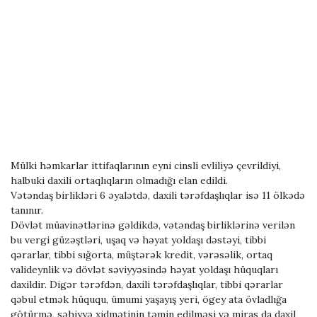
Mülki həmkarlar ittifaqlarının eyni cinsli evliliyə çevrildiyi,
halbuki daxili ortaqlıqların olmadığı elan edildi.
Vətəndaş birlikləri 6 əyalətdə, daxili tərəfdaşlıqlar isə 11 ölkədə
tanınır.
Dövlət müavinətlərinə gəldikdə, vətəndaş birliklərinə verilən
bu vergi güzəştləri, uşaq və həyat yoldaşı dəstəyi, tibbi
qərarlar, tibbi sığorta, müştərək kredit, vərəsəlik, ortaq
valideynlik və dövlət səviyyəsində həyat yoldaşı hüquqları
daxildir. Digər tərəfdən, daxili tərəfdaşlıqlar, tibbi qərarlar
qəbul etmək hüququ, ümumi yaşayış yeri, ögey ata övladlığa
götürmə, səhiyyə xidmətinin təmin edilməsi və miras da daxil