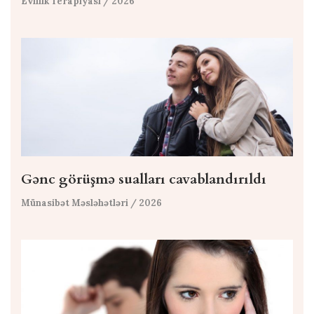
Evlilik Terapiyası
/ 2026
Gənc görüşmə sualları cavablandırıldı
Münasibət Məsləhətləri
/ 2026