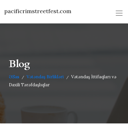
pacificrimstreetfest.com
Blog
ƏSas
Vətəndaş Birlikləri
Vətəndaş İttifaqları və
/
/
Daxili Tərəfdaşlıqlar