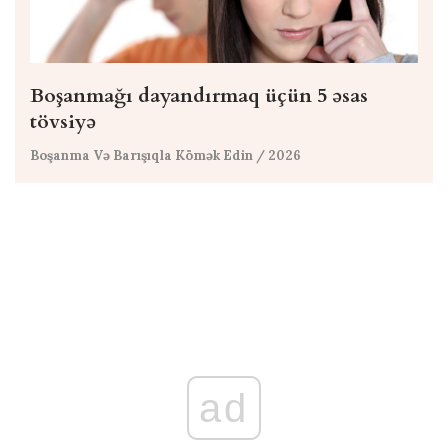
Boşanmağı dayandırmaq üçün 5 əsas
tövsiyə
Boşanma Və Barışıqla Kömək Edin
/ 2026
ad