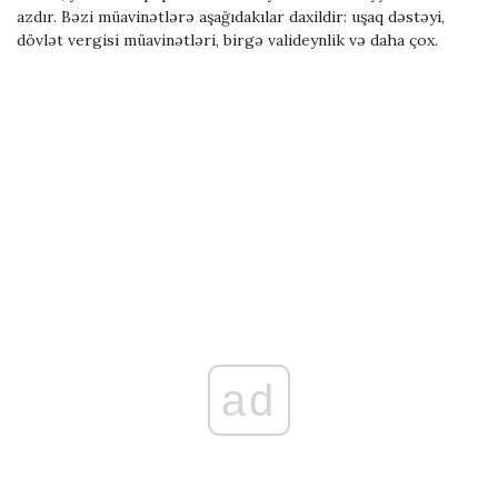
azdır. Bəzi müavinətlərə aşağıdakılar daxildir: uşaq dəstəyi,
dövlət vergisi müavinətləri, birgə valideynlik və daha çox.
ad