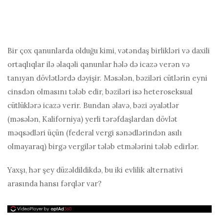
Bir çox qanunlarda olduğu kimi, vətəndaş birlikləri və daxili
ortaqlıqlar ilə əlaqəli qanunlar hələ də icazə verən və
tanıyan dövlətlərdə dəyişir. Məsələn, bəziləri cütlərin eyni
cinsdən olmasını tələb edir, bəziləri isə heteroseksual
cütlüklərə icazə verir. Bundan əlavə, bəzi əyalətlər
(məsələn, Kaliforniya) yerli tərəfdaşlardan dövlət
məqsədləri üçün (federal vergi sənədlərindən asılı
olmayaraq) birgə vergilər tələb etmələrini tələb edirlər.
Yaxşı, hər şey düzəldildikdə, bu iki evlilik alternativi
arasında hansı fərqlər var?