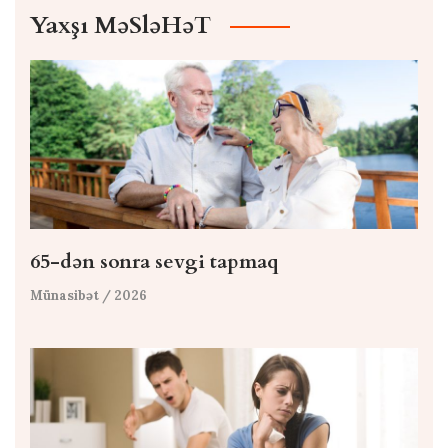
Yaxşı MəSləHəT
65-dən sonra sevgi tapmaq
Münasibət
/ 2026