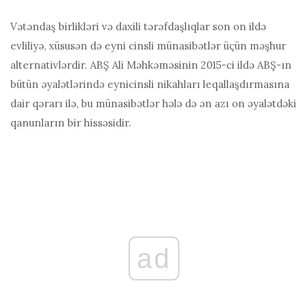
Vətəndaş birlikləri və daxili tərəfdaşlıqlar son on ildə
evliliyə, xüsusən də eyni cinsli münasibətlər üçün məşhur
alternativlərdir. ABŞ Ali Məhkəməsinin 2015-ci ildə ABŞ-ın
bütün əyalətlərində eynicinsli nikahları leqallaşdırmasına
dair qərarı ilə, bu münasibətlər hələ də ən azı on əyalətdəki
qanunların bir hissəsidir.
ad